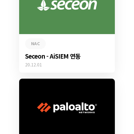
NAC
Seceon - AiSIEM 연동
20.12.01