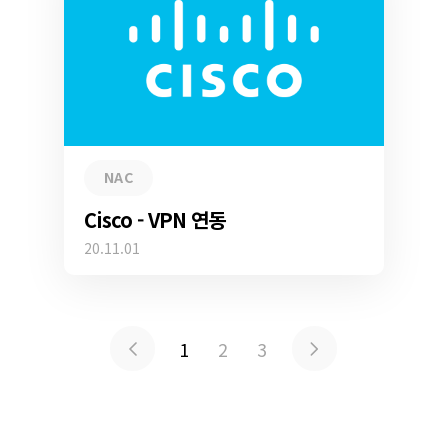
NAC
Cisco - VPN 연동
20.11.01
1
2
3