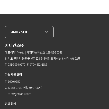
FAMILY SITE
지니언스㈜
대표이사: 이동범 | 사업자등록번호: 129-81-80148
경기도 안양시 동안구 벌말로 66 하이필드 지식산업센터 A동 12층
T. 031-8084-9770 | F. 070-4332-1683
기술 지원 센터
T. 1600-9750
C.
Slack Chat
(평일 09시~18시)
E.
tac@genians.com
문의 하기