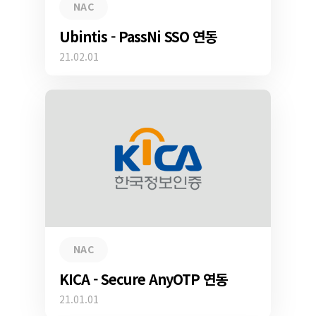
NAC
Ubintis - PassNi SSO 연동
21.02.01
NAC
KICA - Secure AnyOTP 연동
21.01.01