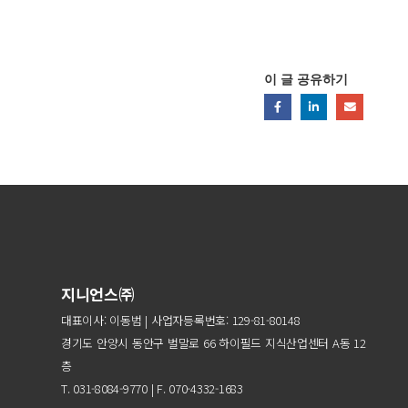
이 글 공유하기
지니언스㈜
대표이사: 이동범 | 사업자등록번호: 129-81-80148
경기도 안양시 동안구 벌말로 66 하이필드 지식산업센터 A동 12
층
T. 031-8084-9770 | F. 070-4332-1683