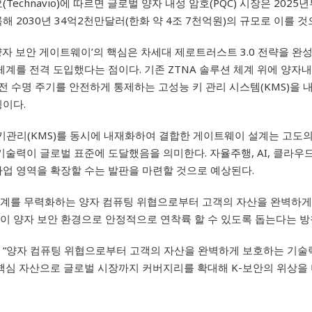
Technavio)에 따르면 글로벌 양자 내성 암호(PQC) 시장은 2025년
해 2030년 34억2천만달러(한화 약 4조 7천억원)의 규모로 이를 것
양자 보안 게이트웨이
’
의 핵심은 차세대 제로트러스트
3.0
전략을 완성
체계를 전격 도입했다는 점이다.
기존
ZTNA
솔루션 체계 위에 양자
 전 수명 주기를 안전하게 통제하는 고성능 키 관리 시스템
(KMS)
을 
징이다
.
 키관리
(KMS)
를 동시에 내재화하여 결합한
게이트웨이 설계는 고도의
 기술력이 글로벌 표준에 도달했음을 의미한다. 자율
주행
, AI,
클라우드
사업 영역을 확장할 수는 발판을 마련할 것으로 예상된다
.
계를 무력화하는 양자 컴퓨팅 위협으로부터 고객의 자산을 완벽하게
이 양자 보안 환경으로 안정적으로 연착륙 할 수 있도록 돕는다는 방
 “양자 컴퓨팅 위협으로부터 고객의 자산을 완벽하게 보호하는 기술
 핵심 자산으로 글로벌 시장까지 커버지리를 확대해 K-보안의 위상을