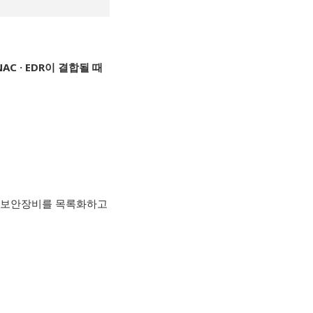
NAC · EDR
이 결합될 때
보안장비를 목록화하고