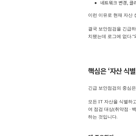
네트워크 변경
,
클
이런 이유로 현재 자산
결국 보안점검을 긴급
치됐는데 로그에 없다
.”
핵심은
‘
자산
식별
긴급 보안점검의 중심은
모든
IT
자산을 식별하
여 점검 대상
(
취약점
·
하는 것입니다
.