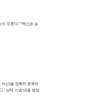
는지 모른다
.” “
백신은 설
 자산
)
을 정확히 분류하
로그
·
상태 스냅샷
)
을 생성