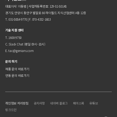
대표이사: 이동범 | 사업자등록번호: 129-81-80148
경기도 안양시 동안구 벌말로 66 하이필드 지식산업센터 A동 12층
T. 031-8084-9770 | F. 070-4332-1683
기술 지원 센터
T. 1600-9750
C.
Slack Chat
(평일 09시~18시)
E.
tac@genians.com
문의 하기
제품 문의 바로가기
연동 문의 바로가기
개인정보 처리방침
공지사항
네이버 블로그
페이스북
유튜브
링크드인