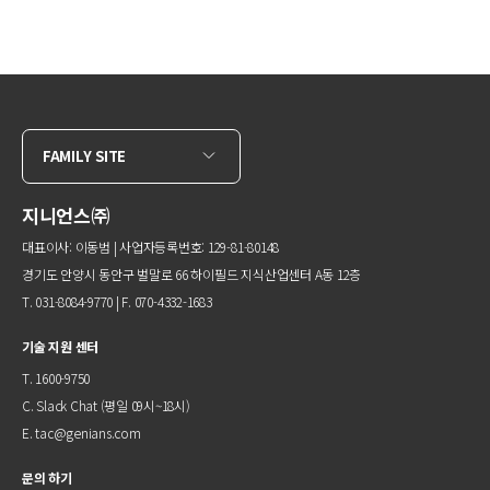
FAMILY SITE
지니언스㈜
대표이사: 이동범 | 사업자등록번호: 129-81-80148
경기도 안양시 동안구 벌말로 66 하이필드 지식산업센터 A동 12층
T. 031-8084-9770 | F. 070-4332-1683
기술 지원 센터
T. 1600-9750
C.
Slack Chat
(평일 09시~18시)
E.
tac@genians.com
문의 하기